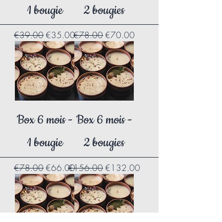
1 bougie
2 bougies
Regular Price
Sale Price
Regular Price
Sale Price
€39.00
€35.00
€78.00
€70.00
Box 6 mois -
Box 6 mois -
1 bougie
2 bougies
Regular Price
Sale Price
Regular Price
Sale Price
€78.00
€66.00
€156.00
€132.00