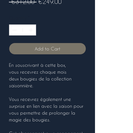
Regular
Sale
 €312.00 
€249.00
Price
Price
Quantity
*
Add to Cart
En souscrivant à cette box,
vous recevrez chaque mois
deux bougies de la collection
saisonnière.
Vous recevrez également une
surprise en lien avec la saison pour
vous permettre de prolonger la
magie des bougies.