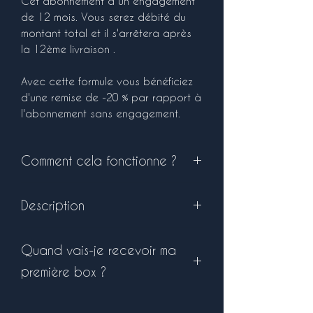
Cet abonnement a un engagement
de 12 mois. Vous serez débité du
montant total et il s'arrêtera après
la 12ème livraison .
Avec cette formule vous bénéficiez
d'une remise de -20 % par rapport à
l'abonnement sans engagement.
Comment cela fonctionne ?
Pour lancer votre abonnement il
Description
vous suffit d'ajouter au panier cet
article. Il vous restera à régler celui-
Dimensions 6.5 x 4.5 cm, pour une
ci. Attention livraison UNIQUEMENT
Quand vais-je recevoir ma
contenance de 100ml.
via Mondial Relay (possibilité de
Durée de combustion : environ 20 à
modifier le relais colis plus tard si
première box ?
25h selon votre utilisation et
besoin)
l'atmosphère de votre pièce
Chaque abonnement partira entre