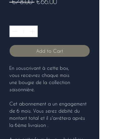
Regular
Sale
 €78.00 
€66.00
Price
Price
Quantity
*
Add to Cart
En souscrivant à cette box,
vous recevrez chaque mois
une bougie de la collection
saisonnière.
Cet abonnement a un engagement
de 6 mois. Vous serez débité du
montant total et il s'arrêtera après
la 6ème livraison .